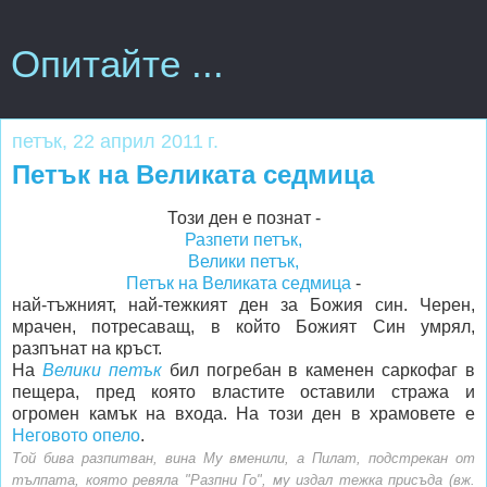
Опитайте ...
петък, 22 април 2011 г.
Петък на Великата седмица
Този ден е познат -
Разпети петък,
Велики петък,
Петък на Великата седмица
-
най-тъжният, най-тежкият ден за Божия син. Черен,
мрачен, потресаващ, в който Божият Син умрял,
разпънат на кръст.
На
Велики петък
бил погребан в каменен саркофаг в
пещера, пред която властите оставили стража и
огромен камък на входа. На този ден в храмовете е
Неговото опело
.
Той бива разпитван, вина Му вменили, а Пилат, пoдстрекан от
тълпата, която ревяла "Разпни Го", му издал тежка присъда (вж.