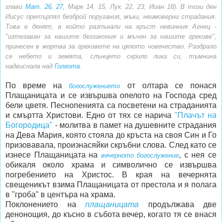
глави
Мат. 26, 27,
Марк 14, 15, Лук. 22, 23, Иоан 18). В този ден
Иисус претърпял безброй поругания, мъки, неимоверни страдания.
Това е денят, в който разпънали на кръст невинния Агнец -
"изтезаван за нашите беззакония и мъчен за нашите грехове",
принесен в жертва за греховете на цялото човечество. Раздрало
се небето и земята, слънцето скрило лика си, тъмнина
надвиснала над
Голгота
.
По време на
от олтара се понася
богослужението
Плащаницата и се извършва опелото на Господа сред
бели цветя. Песнопенията са посветени на страданията
и смъртта Христови. Едно от тях се нарича
"Плачът на
Богородица"
- молитва в памет на душевните страдания
на Дева Мария, която стояла до кръста на своя Син и Го
призовавала, произнасяйки скръбни слова. След като се
изнесе Плащаницата на
, с нея се
вечерното богослужение
обикаля около храма и символично се извършва
погребението на Христос. В края на вечернята
свещеникът взима Плащаницата от престола и я полага
в "гроба" в центъра на храма.
Поклонението на
плащаницата
продължава две
денонощия, до късно в събота вечер, когато тя се внася