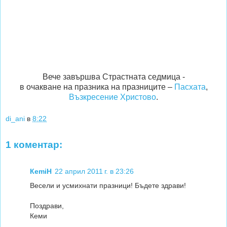
Вече завършва Страстната седмица -
в очакване на празника на празниците –
Пасхата
,
Възкресение Христово
.
di_ani
в
8:22
1 коментар:
КеmiH
22 април 2011 г. в 23:26
Весели и усмихнати празници! Бъдете здрави!
Поздрави,
Кеми