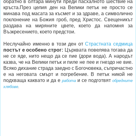
обратно в олтара минути преди пасхалното шествие на
кръста.През целия ден на Велики петък не просто се
минава под масата за късмет и за здраве, а символично
поклонение на Божия гроб, пред Христос. Свещеникът
раздава на миряните цвете, което да напомня за
Възкресението, което предстои.
Неслучайно именно в този ден от
Страстната седмица
постът е особено строг:
Църквата повелява тогава да
не се яде, нито нещо да се пие (дори вода). А народът
казва, че на Велики петък и пиле не пее и гнездо не вие.
Всяко дихание страда заедно с Богочовека, съпричастно
е на неговата смърт и погребение. В петък никой не
подхваща каквато и да е
и се подготвят
работа
обредните
хлябове
.